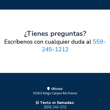
¿Tienes preguntas?
Escríbenos con cualquier duda al
559-
245-1212
Oficina:
5539 E Kings Canyon Rd, Fresno
Texto or llamadas:
(559) 245-1212